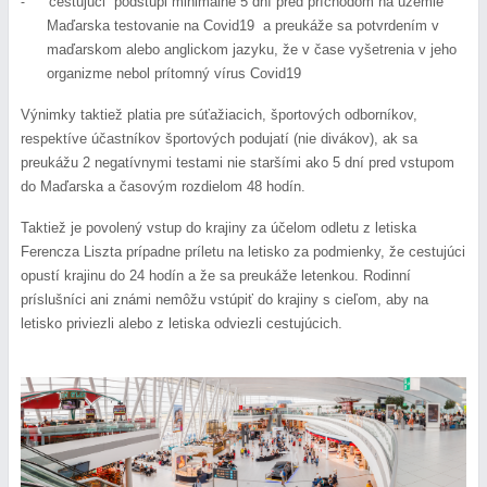
 cestujúci  podstúpi minimálne 5 dní pred príchodom na územie 
-
Maďarska testovanie na Covid19  a preukáže sa potvrdením v 
maďarskom alebo anglickom jazyku, že v čase vyšetrenia v jeho 
organizme nebol prítomný vírus Covid19
Výnimky taktiež platia pre súťažiacich, športových odborníkov, 
respektíve účastníkov športových podujatí (nie divákov), ak sa 
preukážu 2 negatívnymi testami nie staršími ako 5 dní pred vstupom 
do Maďarska a časovým rozdielom 48 hodín.
Taktiež je povolený vstup do krajiny za účelom odletu z letiska 
Ferencza Liszta prípadne príletu na letisko za podmienky, že cestujúci 
opustí krajinu do 24 hodín a že sa preukáže letenkou. Rodinní 
príslušníci ani známi nemôžu vstúpiť do krajiny s cieľom, aby na 
letisko priviezli alebo z letiska odviezli cestujúcich. 