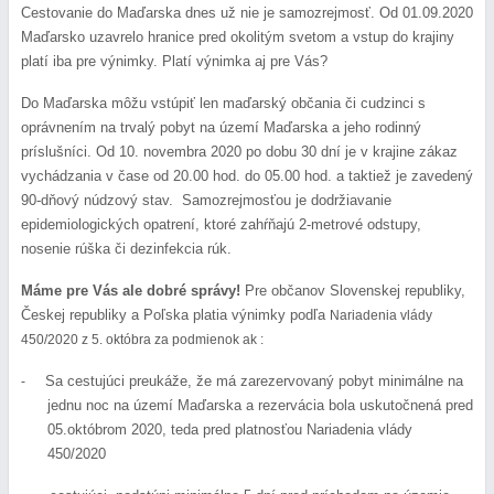
Cestovanie do Maďarska dnes už nie je samozrejmosť. Od 01.09.2020 
Maďarsko uzavrelo hranice pred okolitým svetom a vstup do krajiny 
platí iba pre výnimky. Platí výnimka aj pre Vás?
Do Maďarska môžu vstúpiť len maďarský občania či cudzinci s 
oprávnením na trvalý pobyt na území Maďarska a jeho rodinný 
príslušníci. Od 10. novembra 2020 po dobu 30 dní je v krajine zákaz 
vychádzania v čase od 20.00 hod. do 05.00 hod. a taktiež je zavedený 
90-dňový núdzový stav.  Samozrejmosťou je dodržiavanie 
epidemiologických opatrení, ktoré zahŕňajú 2-metrové odstupy, 
nosenie rúška či dezinfekcia rúk.
Máme pre Vás ale dobré správy! 
Pre občanov Slovenskej republiky, 
Českej republiky a Poľska platia výnimky podľa 
Nariadenia vlády 
450/2020 z 5. októbra za podmienok ak :
Sa cestujúci preukáže, že má zarezervovaný pobyt minimálne na 
-
jednu noc na území Maďarska a rezervácia bola uskutočnená pred 
05.októbrom 2020, teda pred platnosťou Nariadenia vlády 
450/2020