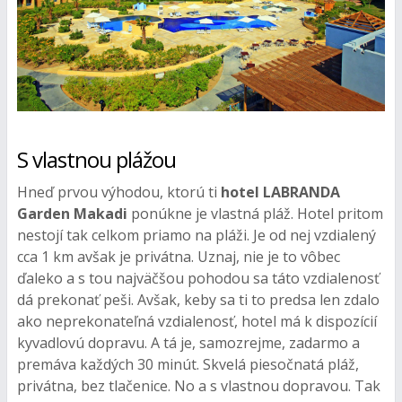
S vlastnou plážou
Hneď prvou výhodou, ktorú ti
hotel LABRANDA
Garden Makadi
ponúkne je vlastná pláž. Hotel pritom
nestojí tak celkom priamo na pláži. Je od nej vzdialený
cca 1 km avšak je privátna. Uznaj, nie je to vôbec
ďaleko a s tou najväčšou pohodou sa táto vzdialenosť
dá prekonať peši. Avšak, keby sa ti to predsa len zdalo
ako neprekonateľná vzdialenosť, hotel má k dispozícií
kyvadlovú dopravu. A tá je, samozrejme, zadarmo a
premáva každých 30 minút. Skvelá piesočnatá pláž,
privátna, bez tlačenice. No a s vlastnou dopravou. Tak