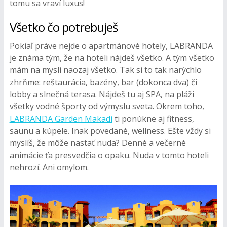
tomu sa vraví luxus!
Všetko čo potrebuješ
Pokiaľ práve nejde o apartmánové hotely, LABRANDA
je známa tým, že na hoteli nájdeš všetko. A tým všetko
mám na mysli naozaj všetko. Tak si to tak narýchlo
zhrňme: reštaurácia, bazény, bar (dokonca dva) či
lobby a slnečná terasa. Nájdeš tu aj SPA, na pláži
všetky vodné športy od výmyslu sveta. Okrem toho,
LABRANDA Garden Makadi
ti ponúkne aj fitness,
saunu a kúpele. Inak povedané, wellness. Ešte vždy si
myslíš, že môže nastať nuda? Denné a večerné
animácie ťa presvedčia o opaku. Nuda v tomto hoteli
nehrozí. Ani omylom.