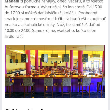
Makadi
ti ponúkne raňajky, obed, večeru, a to všetko
bufetovou formou. Vyberieš si, čo len chceš. Od 15.00
do 17.00 si môžeš dať kávičku či koláčik. Poobedný
snack je samozrejmosťou. Určite ťa budú ešte zaujímať
nealko a alkoholické drinky. Nuž, tie si môžeš dať od
10.00 do 24.00. Samozrejme, všetkého, koľko ti len
hrdlo ráči.