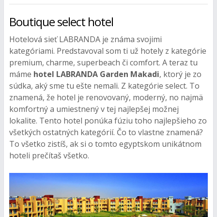
Boutique select hotel
Hotelová sieť LABRANDA je známa svojimi
kategóriami. Predstavoval som ti už hotely z kategórie
premium, charme, superbeach či comfort. A teraz tu
máme
hotel LABRANDA Garden Makadi
, ktorý je zo
súdka, aký sme tu ešte nemali. Z kategórie select. To
znamená, že hotel je renovovaný, moderný, no najmä
komfortný a umiestnený v tej najlepšej možnej
lokalite. Tento hotel ponúka fúziu toho najlepšieho zo
všetkých ostatných kategórií. Čo to vlastne znamená?
To všetko zistíš, ak si o tomto egyptskom unikátnom
hoteli prečítaš všetko.