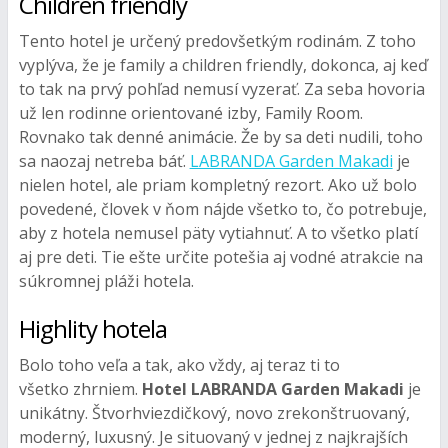
Children friendly
Tento hotel je určený predovšetkým rodinám. Z toho
vyplýva, že je family a children friendly, dokonca, aj keď
to tak na prvý pohľad nemusí vyzerať. Za seba hovoria
už len rodinne orientované izby, Family Room.
Rovnako tak denné animácie. Že by sa deti nudili, toho
sa naozaj netreba báť.
LABRANDA Garden Makadi
je
nielen hotel, ale priam kompletný rezort. Ako už bolo
povedené, človek v ňom nájde všetko to, čo potrebuje,
aby z hotela nemusel päty vytiahnuť. A to všetko platí
aj pre deti. Tie ešte určite potešia aj vodné atrakcie na
súkromnej pláži hotela.
Highlity hotela
Bolo toho veľa a tak, ako vždy, aj teraz ti to
všetko zhrniem.
Hotel LABRANDA Garden Makadi
je
unikátny. Štvorhviezdičkový, novo zrekonštruovaný,
moderný, luxusný. Je situovaný v jednej z najkrajších