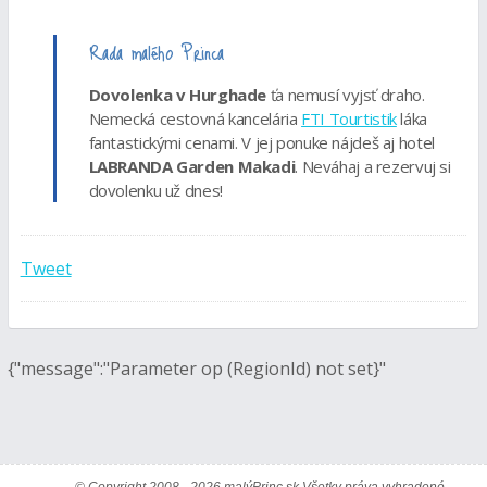
Rada malého Princa
Dovolenka v Hurghade
ťa nemusí vyjsť draho.
Nemecká cestovná kancelária
FTI Tourtistik
láka
fantastickými cenami. V jej ponuke nájdeš aj hotel
LABRANDA Garden Makadi
. Neváhaj a rezervuj si
dovolenku už dnes!
Tweet
{"message":"Parameter op (RegionId) not set}"