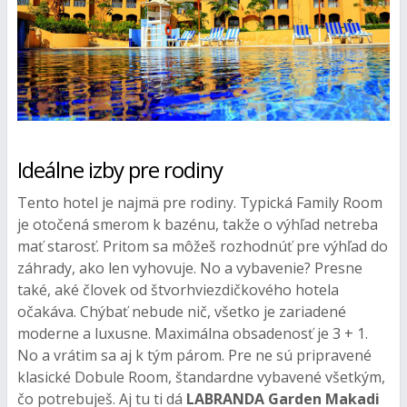
Ideálne izby pre rodiny
Tento hotel je najmä pre rodiny. Typická Family Room
je otočená smerom k bazénu, takže o výhľad netreba
mať starosť. Pritom sa môžeš rozhodnúť pre výhľad do
záhrady, ako len vyhovuje. No a vybavenie? Presne
také, aké človek od štvorhviezdičkového hotela
očakáva. Chýbať nebude nič, všetko je zariadené
moderne a luxusne. Maximálna obsadenosť je 3 + 1.
No a vrátim sa aj k tým párom. Pre ne sú pripravené
klasické Dobule Room, štandardne vybavené všetkým,
čo potrebuješ. Aj tu ti dá
LABRANDA Garden Makadi