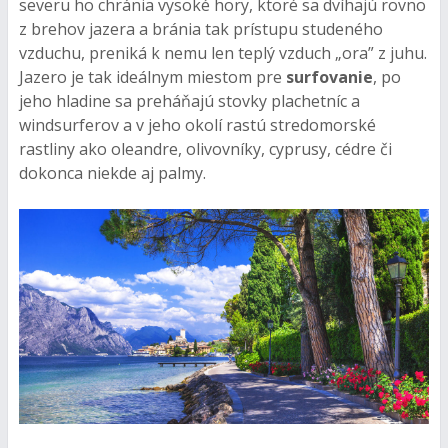
severu ho chránia vysoké hory, ktoré sa dvíhajú rovno
z brehov jazera a bránia tak prístupu studeného
vzduchu, preniká k nemu len teplý vzduch „ora” z juhu.
Jazero je tak ideálnym miestom pre
surfovanie
, po
jeho hladine sa preháňajú stovky plachetníc a
windsurferov a v jeho okolí rastú stredomorské
rastliny ako oleandre, olivovníky, cyprusy, cédre či
dokonca niekde aj palmy.