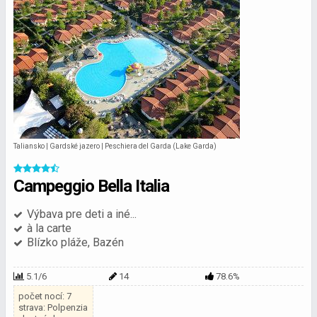
Taliansko | Gardské jazero | Peschiera del Garda (Lake Garda)
Campeggio Bella Italia
Výbava pre deti a iné...
à la carte
Blízko pláže, Bazén
5.1/6
14
78.6%
počet nocí: 7
strava: Polpenzia