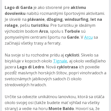
Lago di Garda
je ako stvorené pre
aktívnu
dovolenku
nabitú rozmanitými športovými aktivitami.
Je skvelé na
plávanie
,
džoging
,
windsurfing
,
let na
rolage
, pešiu
turistiku
. Pre turistiku je ideálnym
východzím bodom
Arco
, spolu s
Torbole
sú
pomyselnými centrami športu na
Garde
. V
Arcu
sa
začínajú všetky trasy a ferraty.
Na svoje si tu rozhodne prídu aj
cyklisti
. Skvelo sa
bicykluje v kopcoch okolo
Tignale
, aj okolo vedľajšieho
jazera
Lago di Ledro
. Nová
cyklotrasa
ich povedie
pozdĺž masívnych horských štítov, popri vinohradoch a
svetoznámych jablkových sadoch či okolo
stredovekých hradoch.
Určite sa odvezte unikátnou lanovkou, ktorá sa otáča
okolo svojej osi (takže budete mať výhľad na všetky
strany) a vedie na horu
Monte Baldo
. Hovorí sa, že