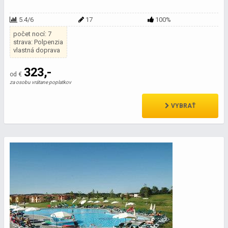
5.4/6
17
100%
počet nocí: 7
strava: Polpenzia
vlastná doprava
323,-
od €
za osobu vrátane poplatkov
VYBRAŤ