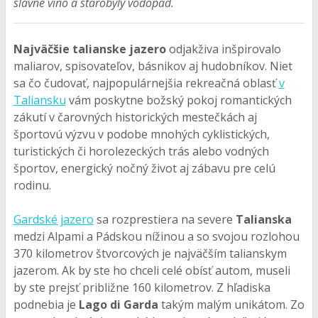
slávne víno a starobylý vodopád.
Najväčšie talianske jazero
odjakživa inšpirovalo
maliarov, spisovateľov, básnikov aj hudobníkov. Niet
sa čo čudovať, najpopulárnejšia rekreačná oblasť
v
Taliansku
vám poskytne božský pokoj romantických
zákutí v čarovných historických mestečkách aj
športovú výzvu v podobe mnohých cyklistických,
turistických či horolezeckých trás alebo vodných
športov, energický nočný život aj zábavu pre celú
rodinu.
G
ardské jazer
o
sa rozprestiera na severe
Talianska
medzi Alpami a Pádskou nížinou a so svojou rozlohou
370 kilometrov štvorcových je najväčším talianskym
jazerom. Ak by ste ho chceli celé obísť autom, museli
by ste prejsť približne 160 kilometrov. Z hľadiska
podnebia je
Lago di Garda
takým malým unikátom. Zo