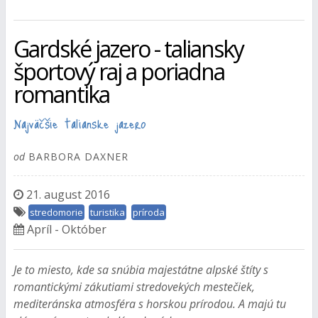
Gardské jazero - taliansky
športový raj a poriadna
romantika
Najväčšie talianske jazero
od
BARBORA DAXNER
21. august 2016
stredomorie
turistika
príroda
Apríl - Október
Je to miesto, kde sa snúbia majestátne alpské štíty s
romantickými zákutiami stredovekých mestečiek,
mediteránska atmosféra s horskou prírodou. A majú tu