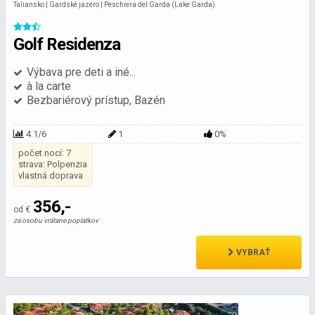
Taliansko | Gardské jazero | Peschiera del Garda (Lake Garda)
Golf Residenza
Výbava pre deti a iné...
à la carte
Bezbariérový prístup, Bazén
4.1/6
1
0%
počet nocí: 7
strava: Polpenzia
vlastná doprava
356,-
od €
za osobu vrátane poplatkov
VYBRAŤ