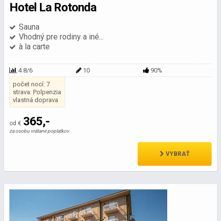
Hotel La Rotonda
Sauna
Vhodný pre rodiny a iné...
à la carte
4.8/6
10
90%
počet nocí: 7
strava: Polpenzia
vlastná doprava
365,-
od €
za osobu vrátane poplatkov
VYBRAŤ