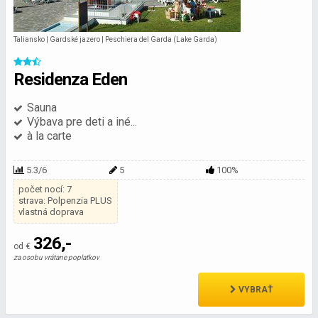
Taliansko | Gardské jazero | Peschiera del Garda (Lake Garda)
Residenza Eden
Sauna
Výbava pre deti a iné...
à la carte
5.3/6
5
100%
počet nocí: 7
strava: Polpenzia PLUS
vlastná doprava
326,-
od €
za osobu vrátane poplatkov
VYBRAŤ