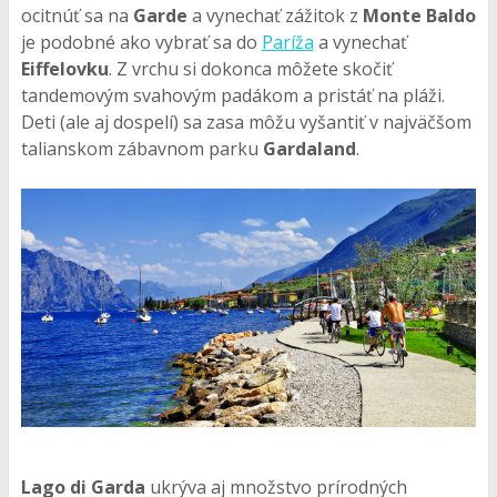
ocitnúť sa na
Garde
a vynechať zážitok z
Monte Baldo
je podobné ako vybrať sa do
Paríža
a vynechať
Eiffelovku
. Z vrchu si dokonca môžete skočiť
tandemovým svahovým padákom a pristáť na pláži.
Deti (ale aj dospelí) sa zasa môžu vyšantiť v najväčšom
talianskom zábavnom parku
Gardaland
.
Lago di Garda
ukrýva aj množstvo prírodných