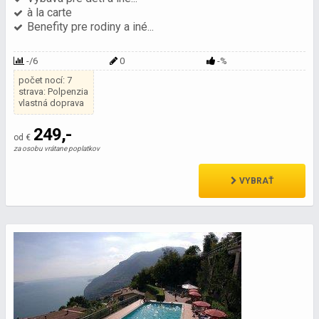
à la carte
Benefity pre rodiny a iné...
-/6
0
-%
počet nocí: 7
strava: Polpenzia
vlastná doprava
249,-
od €
za osobu vrátane poplatkov
VYBRAŤ