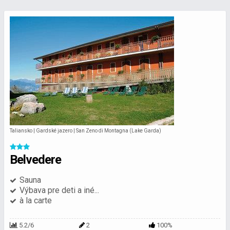
Taliansko | Gardské jazero | San Zeno di Montagna (Lake Garda)
Belvedere
Sauna
Výbava pre deti a iné...
à la carte
5.2/6
2
100%