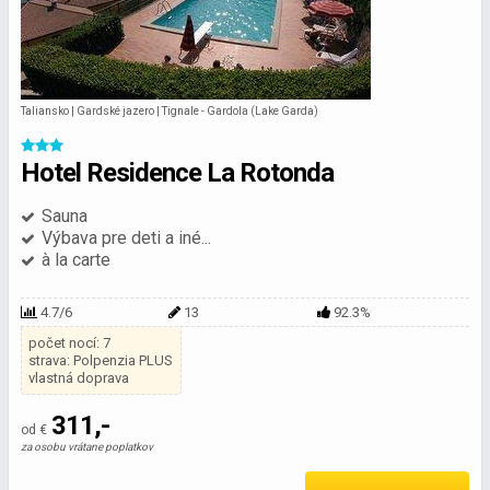
Taliansko | Gardské jazero | Tignale - Gardola (Lake Garda)
Hotel Residence La Rotonda
Sauna
Výbava pre deti a iné...
à la carte
4.7/6
13
92.3%
počet nocí: 7
strava: Polpenzia PLUS
vlastná doprava
311,-
od €
za osobu vrátane poplatkov