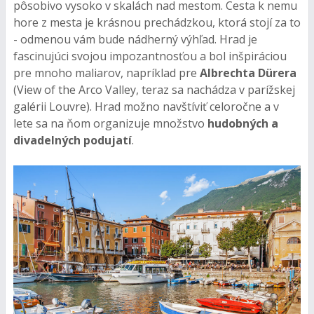
pôsobivo vysoko v skalách nad mestom. Cesta k nemu
hore z mesta je krásnou prechádzkou, ktorá stojí za to
- odmenou vám bude nádherný výhľad. Hrad je
fascinujúci svojou impozantnosťou a bol inšpiráciou
pre mnoho maliarov, napríklad pre
Albrechta Dürera
(View of the Arco Valley, teraz sa nachádza v parížskej
galérii Louvre). Hrad možno navštíviť celoročne a v
lete sa na ňom organizuje množstvo
hudobných a
divadelných podujatí
.