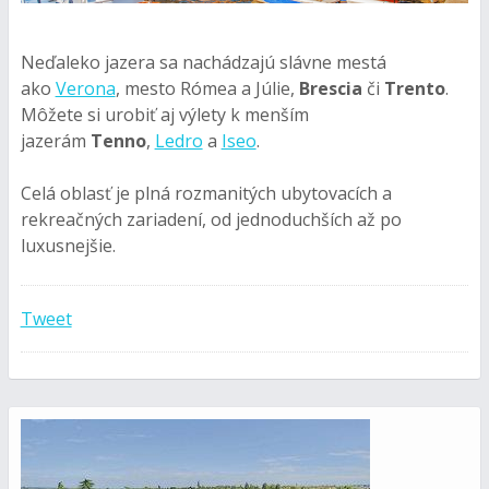
Neďaleko jazera sa nachádzajú slávne mestá
ako
Verona
, mesto Rómea a Júlie,
Brescia
či
Trento
.
Môžete si urobiť aj výlety k menším
jazerám
Tenno
,
Ledro
a
Iseo
.
Celá oblasť je plná rozmanitých ubytovacích a
rekreačných zariadení, od jednoduchších až po
luxusnejšie.
Tweet