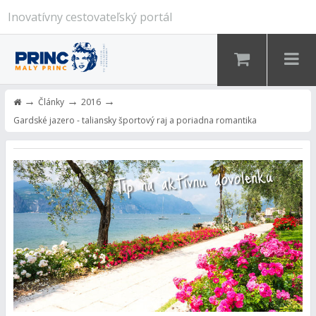
Inovatívny cestovateľský portál
→
→
→
Články
2016
Gardské jazero - taliansky športový raj a poriadna romantika