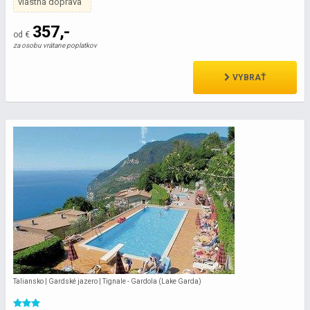
vlastná doprava
357,-
od €
za osobu vrátane poplatkov
VYBRAŤ
Taliansko | Gardské jazero | Tignale - Gardola (Lake Garda)