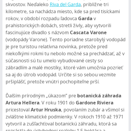
skvostov. Neďaleko
Riva del Garda
, približne tri
kilometre, sa nachádza miesto, kde sa pred tisíckami
rokov, v období rozpadu ľadovca
Garda
v
prahistorických dobách, stretli živly, aby vytvorili
fascinujúce divadlo s názvom
Cascata Varone
(vodopády Varone). Tento poriadne starobylý vodopád
je pre turistou relatívna novinka, pretože pred
niekoľkými rokmi tu nebolo možné sa prechádzať, až v
súčasnosti sú tu umelo vybudované cesty so
zábradlím a malé mostíky, ktoré vám umožnia pozrieť
sa aj do útrob vodopád. Určite si so sebou vezmite
pršiplášť, pretože vnútri pochopiteľne prší.
Ďalším prírodným „úkazom” pre
botanická záhrada
Artura Hellera
. V roku 1901 do
Gardone Riviera
pricestoval
Artur Hruska
, povolaním zubár a všimol si
zvláštne klimatické podmienky. V rokoch 1910 až 1971
vytvoril a zušľachťoval botanickú záhradu, ktorá sa
rozrástla do úctyhodnej rozlohy 1,5 hektára a