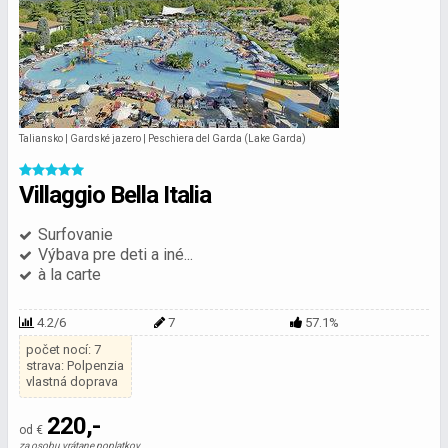
Taliansko | Gardské jazero | Peschiera del Garda (Lake Garda)
Villaggio Bella Italia
Surfovanie
Výbava pre deti a iné...
à la carte
4.2/6
7
57.1%
počet nocí: 7
strava: Polpenzia
vlastná doprava
220,-
od €
za osobu vrátane poplatkov