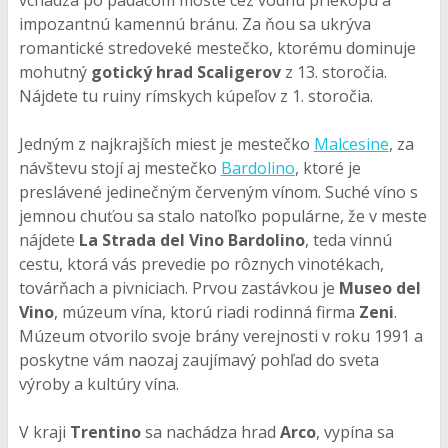
impozantnú kamennú bránu. Za ňou sa ukrýva
romantické stredoveké mestečko, ktorému dominuje
mohutný
gotický hrad Scaligerov
z 13. storočia.
Nájdete tu ruiny rímskych kúpeľov z 1. storočia.
Jedným z najkrajších miest je mestečko
Malcesine
, za
návštevu stojí aj mestečko
Bardolino
, ktoré je
preslávené jedinečným červeným vínom. Suché víno s
jemnou chuťou sa stalo natoľko populárne, že v meste
nájdete
La Strada del Vino Bardolino
, teda vinnú
cestu, ktorá vás prevedie po rôznych vinotékach,
továrňach a pivniciach. Prvou zastávkou je
Museo del
Vino
, múzeum vína, ktorú riadi rodinná firma
Zeni
.
Múzeum otvorilo svoje brány verejnosti v roku 1991 a
poskytne vám naozaj zaujímavý pohľad do sveta
výroby a kultúry vína.
V kraji
Trentino
sa nachádza hrad
Arco
, vypína sa