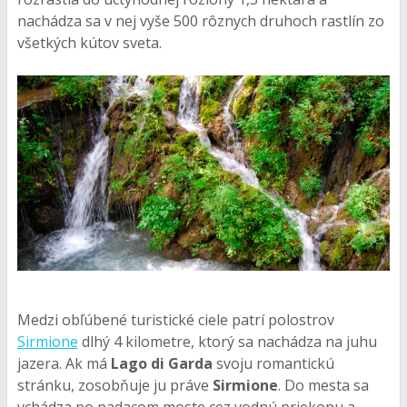
nachádza sa v nej vyše 500 rôznych druhoch rastlín zo
všetkých kútov sveta.
Medzi obľúbené turistické ciele patrí polostrov
Sirmione
dlhý 4 kilometre, ktorý sa nachádza na juhu
jazera. Ak má
Lago di Garda
svoju romantickú
stránku, zosobňuje ju práve
Sirmione
. Do mesta sa
vchádza po padacom moste cez vodnú priekopu a