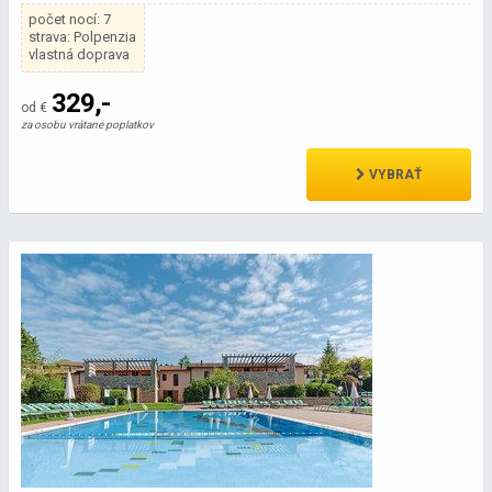
počet nocí: 7
strava: Polpenzia
vlastná doprava
329,-
od €
za osobu vrátane poplatkov
VYBRAŤ