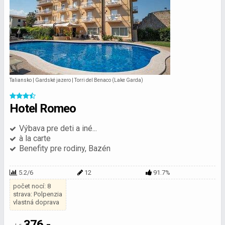
Taliansko | Gardské jazero | Torri del Benaco (Lake Garda)
Hotel Romeo
Výbava pre deti a iné...
à la carte
Benefity pre rodiny, Bazén
5.2/6
12
91.7%
počet nocí: 8
strava: Polpenzia
vlastná doprava
376,-