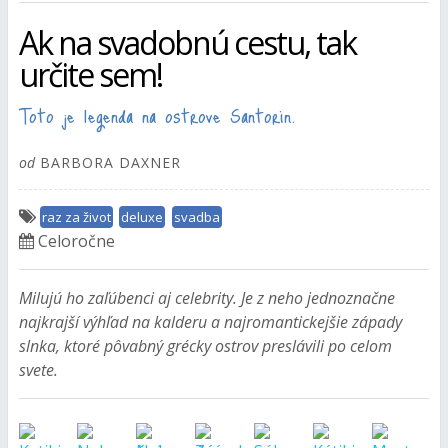
Ak na svadobnú cestu, tak
určite sem!
Toto je legenda na ostrove Santorin.
od
BARBORA DAXNER
raz za život
deluxe
svadba
Celoročne
Milujú ho zaľúbenci aj celebrity. Je z neho jednoznačne
najkrajší výhľad na kalderu a najromantickejšie západy
slnka, ktoré pôvabný grécky ostrov preslávili po celom
svete.