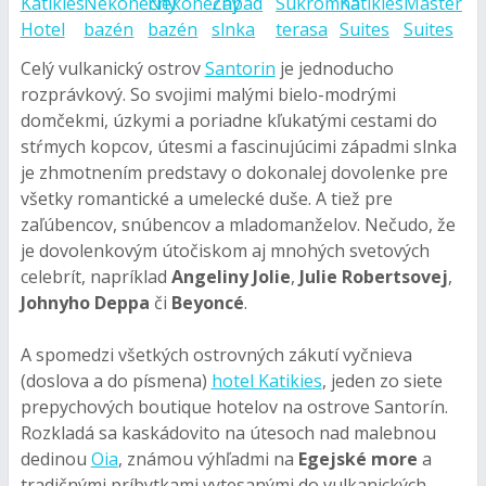
Celý vulkanický ostrov
Santorin
je jednoducho
rozprávkový. So svojimi malými bielo-modrými
domčekmi, úzkymi a poriadne kľukatými cestami do
stŕmych kopcov, útesmi a fascinujúcimi západmi slnka
je zhmotnením predstavy o dokonalej dovolenke pre
všetky romantické a umelecké duše. A tiež pre
zaľúbencov, snúbencov a mladomanželov. Nečudo, že
je dovolenkovým útočiskom aj mnohých svetových
celebrít, napríklad
Angeliny Jolie
,
Julie Robertsovej
,
Johnyho Deppa
či
Beyoncé
.
A spomedzi všetkých ostrovných zákutí vyčnieva
(doslova a do písmena)
hotel Katikies
, jeden zo siete
prepychových boutique hotelov na ostrove Santorín.
Rozkladá sa kaskádovito na útesoch nad malebnou
dedinou
Oia
, známou výhľadmi na
Egejské more
a
tradičnými príbytkami vytesanými do vulkanických