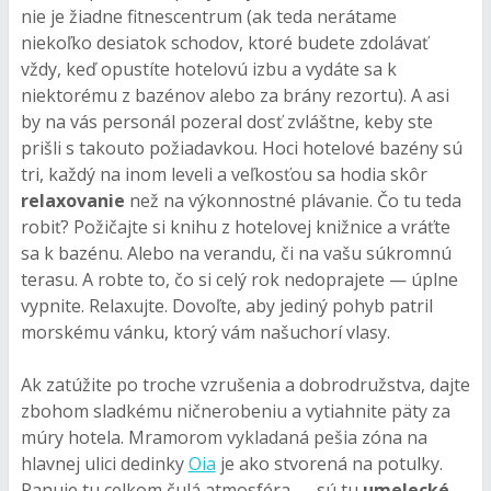
nie je žiadne fitnescentrum (ak teda nerátame
niekoľko desiatok schodov, ktoré budete zdolávať
vždy, keď opustíte hotelovú izbu a vydáte sa k
niektorému z bazénov alebo za brány rezortu). A asi
by na vás personál pozeral dosť zvláštne, keby ste
prišli s takouto požiadavkou. Hoci hotelové bazény sú
tri, každý na inom leveli a veľkosťou sa hodia skôr
relaxovanie
než na výkonnostné plávanie. Čo tu teda
robiť? Požičajte si knihu z hotelovej knižnice a vráťte
sa k bazénu. Alebo na verandu, či na vašu súkromnú
terasu. A robte to, čo si celý rok nedoprajete — úplne
vypnite. Relaxujte. Dovoľte, aby jediný pohyb patril
morskému vánku, ktorý vám našuchorí vlasy.
Ak zatúžite po troche vzrušenia a dobrodružstva, dajte
zbohom sladkému ničnerobeniu a vytiahnite päty za
múry hotela. Mramorom vykladaná pešia zóna na
hlavnej ulici dedinky
Oia
je ako stvorená na potulky.
Panuje tu celkom čulá atmosféra — sú tu
umelecké