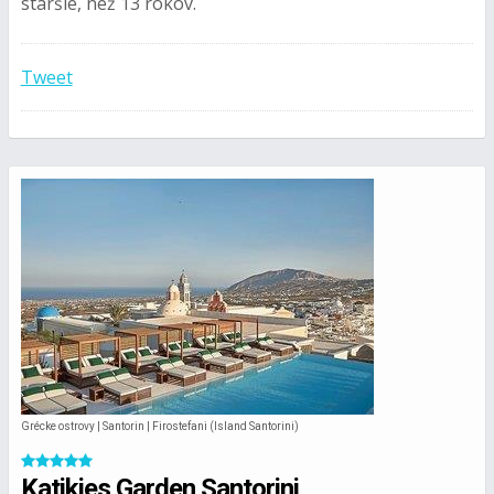
staršie, než 13 rokov.
Tweet
Grécke ostrovy | Santorin | Firostefani (Island Santorini)
Katikies Garden Santorini