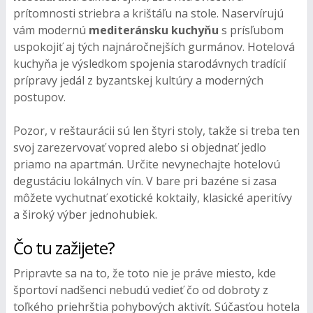
prítomnosti striebra a krištáľu na stole. Naservírujú
vám modernú
mediteránsku kuchyňu
s prísľubom
uspokojiť aj tých najnáročnejších gurmánov. Hotelová
kuchyňa je výsledkom spojenia starodávnych tradícií
prípravy jedál z byzantskej kultúry a moderných
postupov.
Pozor, v reštaurácii sú len štyri stoly, takže si treba ten
svoj zarezervovať vopred alebo si objednať jedlo
priamo na apartmán. Určite nevynechajte hotelovú
degustáciu lokálnych vín. V bare pri bazéne si zasa
môžete vychutnať exotické koktaily, klasické aperitívy
a široký výber jednohubiek.
Čo tu zažijete?
Pripravte sa na to, že toto nie je práve miesto, kde
športoví nadšenci nebudú vedieť čo od dobroty z
toľkého priehrštia pohybových aktivít. Súčasťou hotela