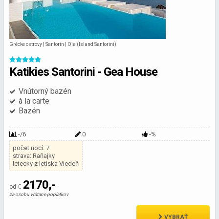
Grécke ostrovy | Santorin | Oia (Island Santorini)
Katikies Santorini - Gea House
Vnútorný bazén
à la carte
Bazén
-/6
0
-%
počet nocí: 7
strava: Raňajky
letecky z letiska Viedeň
2170,-
od €
za osobu vrátane poplatkov
VYBRAŤ