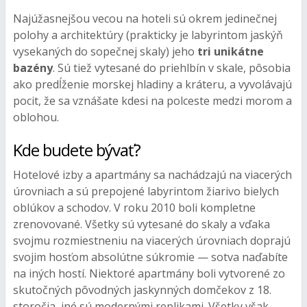
Najúžasnejšou vecou na hoteli sú okrem jedinečnej
polohy a architektúry (prakticky je labyrintom jaskýň
vysekaných do sopečnej skaly) jeho
tri unikátne
bazény
. Sú tiež vytesané do priehlbín v skale, pôsobia
ako predĺženie morskej hladiny a kráteru, a vyvolávajú
pocit, že sa vznášate kdesi na polceste medzi morom a
oblohou.
Kde budete bývať?
Hotelové izby a apartmány sa nachádzajú na viacerých
úrovniach a sú prepojené labyrintom žiarivo bielych
oblúkov a schodov. V roku 2010 boli kompletne
zrenovované. Všetky sú vytesané do skaly a vďaka
svojmu rozmiestneniu na viacerých úrovniach doprajú
svojim hosťom absolútne súkromie — sotva naďabíte
na iných hostí. Niektoré apartmány boli vytvorené zo
skutočných pôvodných jaskynných domčekov z 18.
storočia, iné sú modernými replikami. Všetky však