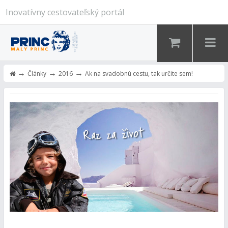
Inovatívny cestovateľský portál
→
→
→
Články
2016
Ak na svadobnú cestu, tak určite sem!