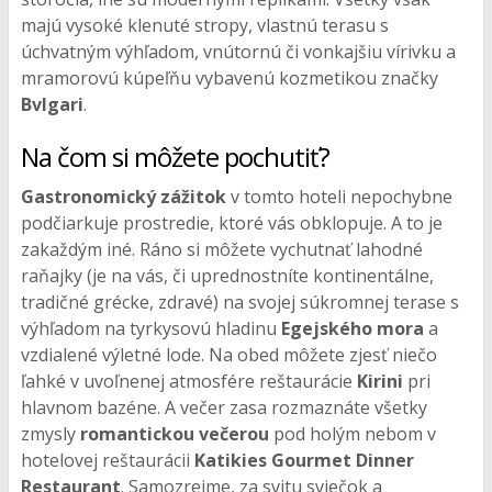
majú vysoké klenuté stropy, vlastnú terasu s
úchvatným výhľadom, vnútornú či vonkajšiu vírivku a
mramorovú kúpeľňu vybavenú kozmetikou značky
Bvlgari
.
Na čom si môžete pochutiť?
Gastronomický zážitok
v tomto hoteli nepochybne
podčiarkuje prostredie, ktoré vás obklopuje. A to je
zakaždým iné. Ráno si môžete vychutnať lahodné
raňajky (je na vás, či uprednostníte kontinentálne,
tradičné grécke, zdravé) na svojej súkromnej terase s
výhľadom na tyrkysovú hladinu
Egejského mora
a
vzdialené výletné lode. Na obed môžete zjesť niečo
ľahké v uvoľnenej atmosfére reštaurácie
Kirini
pri
hlavnom bazéne. A večer zasa rozmaznáte všetky
zmysly
romantickou večerou
pod holým nebom v
hotelovej reštaurácii
Katikies Gourmet Dinner
Restaurant
. Samozrejme, za svitu sviečok a