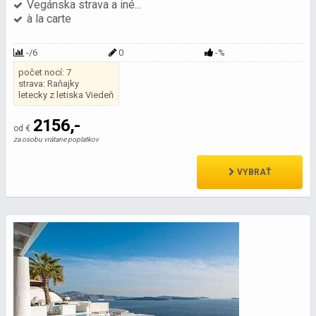
Vegánska strava a iné...
à la carte
-/6
0
-%
počet nocí: 7
strava: Raňajky
letecky z letiska Viedeň
2156,-
od €
za osobu vrátane poplatkov
VYBRAŤ