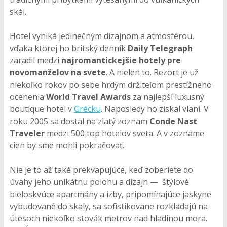
skál.
Hotel vyniká jedinečným dizajnom a atmosférou,
vďaka ktorej ho britský denník
Daily Telegraph
zaradil medzi
najromantickejšie hotely pre
novomanželov na svete
. A nielen to. Rezort je už
niekoľko rokov po sebe hrdým držiteľom prestížneho
ocenenia
World Travel Awards
za najlepší luxusný
boutique hotel v
Grécku
. Naposledy ho získal vlani. V
roku 2005 sa dostal na zlatý zoznam
Conde Nast
Traveler
medzi 500 top hotelov sveta. A v zozname
cien by sme mohli pokračovať.
Nie je to až také prekvapujúce, keď zoberiete do
úvahy jeho unikátnu polohu a dizajn — štýlové
bieloskvúce apartmány a izby, pripomínajúce jaskyne
vybudované do skaly, sa sofistikovane rozkladajú na
útesoch niekoľko stovák metrov nad hladinou mora.