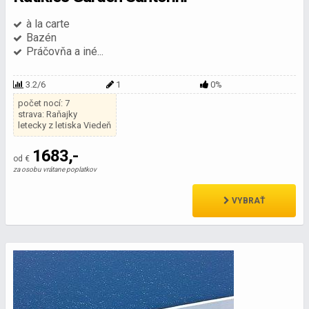
à la carte
Bazén
Práčovňa a iné...
3.2/6
1
0%
počet nocí: 7
strava: Raňajky
letecky z letiska Viedeň
1683,-
od €
za osobu vrátane poplatkov
VYBRAŤ