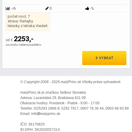
-/6
0
-%
počet nocí: 7
strava: Raňajky
letecky z letiska Viedeň
2253,-
od €
za osobu vrátane poplatkov
VYBRAŤ
© Copyright 2008 - 2026 malýPrinc.sk Všetky práva vyhradené.
malyPrinc.sk je značkou Settour Slovakia
Adresa: Lazaretská 29, Bratislava 811 09
Otváracie hodiny: Pondelok - Piatok - 9:00 - 17:00
Telefón: 02/5293 2868-9, 5292 7917, 0907 78 36 44, 0903 48 93 89
Email: info
malyprinc.sk
IČO: 36179825
ID-DPH: SK2020057314