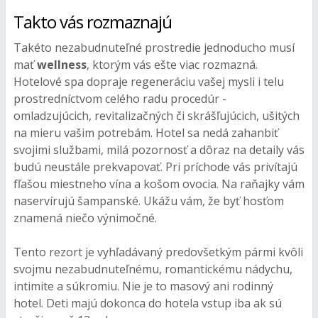
Takto vás rozmaznajú
Takéto nezabudnuteľné prostredie jednoducho musí
mať
wellness
, ktorým vás ešte viac rozmazná.
Hotelové spa dopraje regeneráciu vašej mysli i telu
prostredníctvom celého radu procedúr -
omladzujúcich, revitalizačných či skrášľujúcich, ušitých
na mieru vašim potrebám. Hotel sa nedá zahanbiť
svojimi službami, milá pozornosť a dôraz na detaily vás
budú neustále prekvapovať. Pri príchode vás privítajú
fľašou miestneho vína a košom ovocia. Na raňajky vám
naservírujú šampanské. Ukážu vám, že byť hosťom
znamená niečo výnimočné.
Tento rezort je vyhľadávaný predovšetkým pármi kvôli
svojmu nezabudnuteľnému, romantickému nádychu,
intimite a súkromiu. Nie je to masový ani rodinný
hotel. Deti majú dokonca do hotela vstup iba ak sú