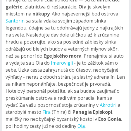
galérie
, zlatníctva či reštaurácie.
Oia
je skvelým
miestom na
nákupy
. Ako najsevernejší bod ostrova
Santorin
sa stala vďaka svojim západom slnka
legendou, údajne sa tu odohrávajú jedny z najkrajších
na svete. Nasledujte dav dole uličkou až k zrúcanine
hradu a pozorujte, ako sa posledné záblesky slnka
odrážajú od bielych budov a veterných mlynov skôr,
než sa ponorí do
Egejského mora
. Prenajmite si auto
a vydajte sa z Oia do
Imerovigli
- je to zážitok sám o
sebe. Úzka cesta zahryznutá do útesov, neobyčajné
výhľady - neraz z oboch strán, je slastný adrenalín. Len
sa nikam neponáhľajte, bezpečnosť je prvoradá.
Hotelový personál potešíte, ak sa budete zaujímať o
preskúmanie ostrova a radi vám poradia, kam sa
vydať. Za vašu pozornosť stoja zrúcaniny v
Akrotiri
a
starobylé mesto
Fira
(Thira) či
Panagia Episkopi
,
maličký no neobyčajný byzantský kostol v
Exo Gonia
,
pol hodiny cesty južne od dediny
Oia
.