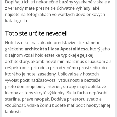
Dopĺňajú ich tri nekonečné bazény vysekané v skale a
z verandy máte presne tie úchvatné výhľady, aké
nájdete na fotografiách vo všetkých dovolenkových
katalógoch.
Toto ste určite nevedeli
Hotel vznikol na základe predstavivosti známeho
gréckeho
architekta Iliasa Apostolidesa
, ktorý jeho
dizajnom vzdal hold estetike typickej egejskej
architektúry. Skombinoval minimalizmus s luxusom a s
rešpektom k prírode a prirodzenému prostrediu, do
ktorého je hotel zasadený. Usiloval sa v hosťoch
vyvolať pocit nadčasovosti, vzdušnosti a beztiaže,
preto dominuje biely interiér, stropy majú oblúkové
klenby a steny skryté výklenky. Biela farba nepôsobí
sterilne, práve naopak. Dodáva priestoru svetlo a
vzdušnosť, vďaka čomu budete mať pocit neobyčajnej
ľahkosti.