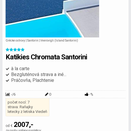
Grécke ostrovy | Santorin | Imerovigli (Island Santorini)
Katikies Chromata Santorini
à la carte
Bezgluténová strava a iné...
Práčovňa, Plachtenie
-/6
0
-%
počet nocí: 7
strava: Raňajky
letecky z letiska Viedeň
2007,-
od €
za osobu vrátane poplatkov