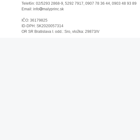
Telefón: 02/5293 2868-9, 5292 7917, 0907 78 36 44, 0903 48 93 89
Email: info
malyprinc.sk
IČO: 36179825
ID-DPH: SK2020057314
OR SR Bratislava I. odd.: Sro, vložka: 29873/V